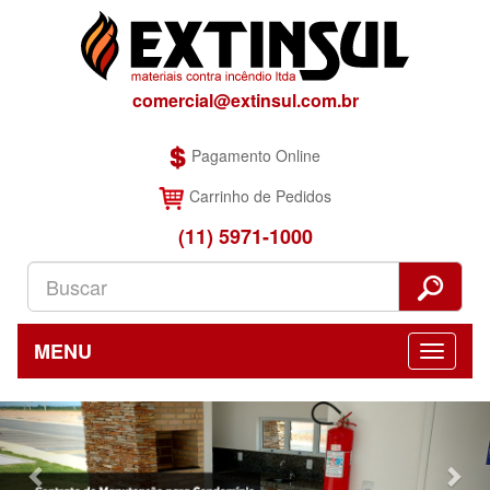
comercial@extinsul.com.br
Pagamento Online
Carrinho de Pedidos
(11) 5971-1000
MENU
Previous
Nex