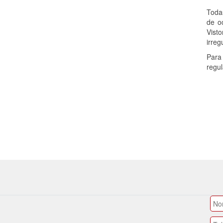
Toda
de o
Vist
irreg
Para
regul