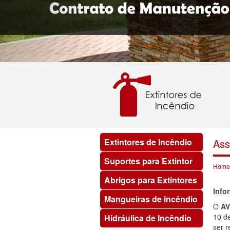
Extintores de Incêndio
Ass
Suportes para Extintor
Home
Abrigos para Extintores
Info
Mangueiras de incêndio
O
A
10 d
Hidráulica de Incêndio
ser 