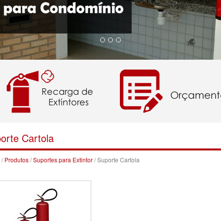
orte Cartola
/
Produtos
/
Suportes para Extintor
/ Suporte Cartola