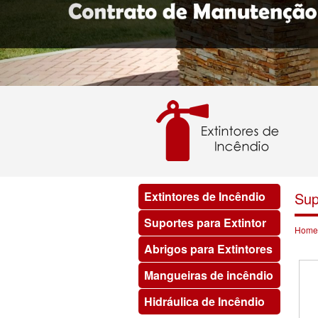
Extintores de Incêndio
Sup
Suportes para Extintor
Home
Abrigos para Extintores
Mangueiras de incêndio
Hidráulica de Incêndio