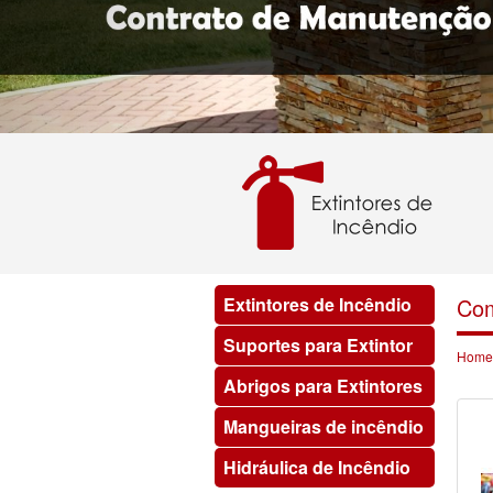
Extintores de Incêndio
Com
Suportes para Extintor
Home
Abrigos para Extintores
Mangueiras de incêndio
Hidráulica de Incêndio