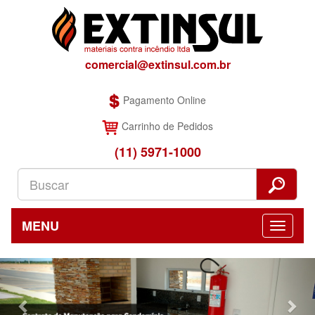
comercial@extinsul.com.br
Pagamento Online
Carrinho de Pedidos
(11) 5971-1000
MENU
Previous
Nex