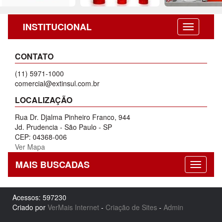
INSTITUCIONAL
CONTATO
(11) 5971-1000
comercial@extinsul.com.br
LOCALIZAÇÃO
Rua Dr. Djalma Pinheiro Franco, 944
Jd. Prudencia - São Paulo - SP
CEP: 04368-006
Ver Mapa
MAIS BUSCADAS
Acessos: 597230
Criado por
VerMais Internet
-
Criação de Sites
-
Admin