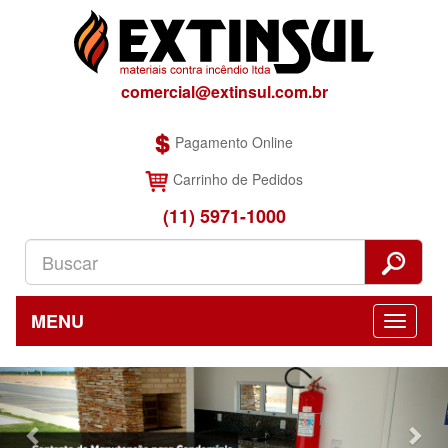
comercial@extinsul.com.br
Pagamento Online
Carrinho de Pedidos
(11) 5971-1000
MENU
Previous
Nex