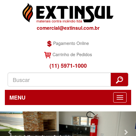
comercial@extinsul.com.br
Pagamento Online
Carrinho de Pedidos
(11) 5971-1000
MENU
Previous
Nex