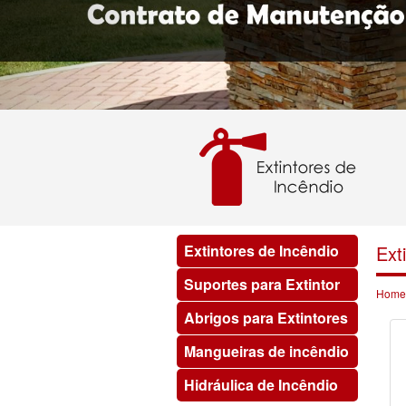
Extintores de Incêndio
Ext
Suportes para Extintor
Home
Abrigos para Extintores
Mangueiras de incêndio
Hidráulica de Incêndio