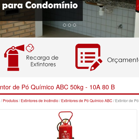
intor de Pó Químico ABC 50kg - 10A 80 B
/
Produtos
/
Extintores de Incêndio
/
Extintores de Pó Químico ABC
/ Extintor de P