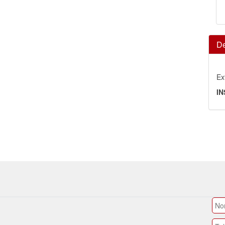
De
Ex
IN