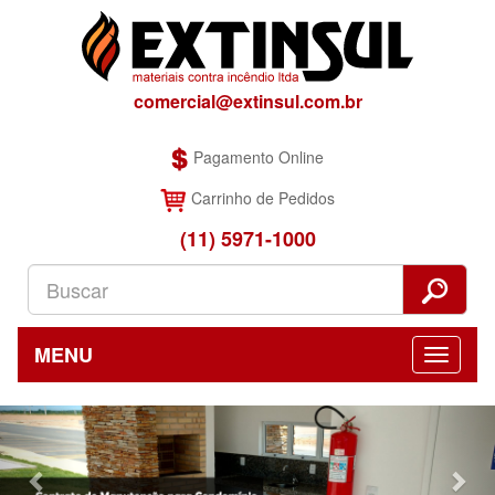
comercial@extinsul.com.br
Pagamento Online
Carrinho de Pedidos
(11) 5971-1000
MENU
Previous
Nex