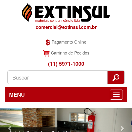
comercial@extinsul.com.br
Pagamento Online
Carrinho de Pedidos
(11) 5971-1000
MENU
Previous
Nex