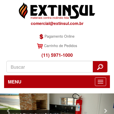
comercial@extinsul.com.br
Pagamento Online
Carrinho de Pedidos
(11) 5971-1000
MENU
Previous
Nex