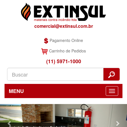
comercial@extinsul.com.br
Pagamento Online
Carrinho de Pedidos
(11) 5971-1000
MENU
Previous
Nex