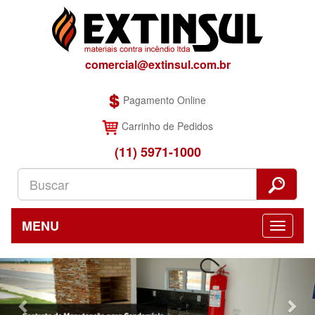
comercial@extinsul.com.br
Pagamento Online
Carrinho de Pedidos
(11) 5971-1000
MENU
Previous
Nex