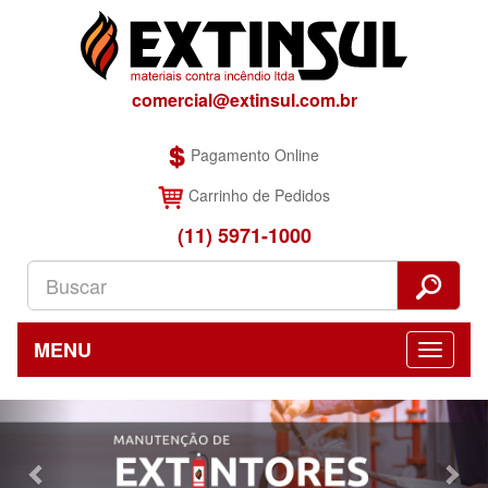
comercial@extinsul.com.br
Pagamento Online
Carrinho de Pedidos
(11) 5971-1000
MENU
Previous
Nex