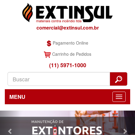
comercial@extinsul.com.br
Pagamento Online
Carrinho de Pedidos
(11) 5971-1000
MENU
Previous
Nex