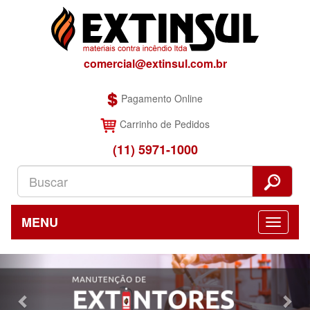
comercial@extinsul.com.br
Pagamento Online
Carrinho de Pedidos
(11) 5971-1000
MENU
Previous
Nex